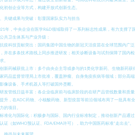
化初创企业等方式，构建开放式创新生态。
、关键成果与突破：彰显国家队实力与担当
021年，中央企业在医学R&D领域取得了一系列标志性成果，有力支撑了
公共卫生体系与产业升级：
. 抗疫科技贡献突出：国药集团中国生物的新冠灭活疫苗在全球范围内广泛
，并在多条技术路线上同步推进研发；相关诊断设备与试剂保障了国内检
求。
. 创新药械获批上市：多个由央企主导或参与的1类化学新药、生物新药获
家药品监督管理局上市批准，覆盖肿瘤、自身免疫疾病等领域；部分高端
影像设备、手术机器人等打破国外垄断。
. 研发管线日益丰富：各企业临床前与临床阶段的在研产品管线数量和质量
提升，在ADC药物、小核酸药物、新型疫苗等前沿领域布局了一批具有
力的项目。
. 标准化与国际化：积极参与国际、国内行业标准制定，推动创新产品通过
认证（如WHO预认证、FDA/EMA许可），助力中国医药标准“走出去”。
、挑战与未来展望