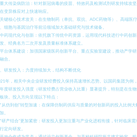
. 重大传染病防治：针对新冠病毒的疫苗、特效药及检测试剂研发持续攻坚
在变异株应对上快速响应。
. 关键核心技术攻关：在生物制药（单抗、双抗、ADC药物等）、高端医
、细胞与基因治疗等前沿领域加大基础研究与技术储备。
. 中药现代化与创新：依托旗下传统中药资源，运用现代科技进行中药创新
发、经典名方二次开发及质量标准体系建立。
. 平台体系建设：加强国家级医药创新平台、重点实验室建设，推动产学研
融合。
、研发投入：力度持续加大，结构不断优化
021年，相关中央企业研发经费投入保持高速增长态势。以国药集团为例
年度研发投入强度（研发经费占营业收入比重）显著提升，特别是在生物
板块。投入方向呈现以下特点：
. “从仿到创”转型加速：在保障仿制药供应与质量的对创新药的投入比例大
加。
. “研产结合”更加紧密：研发投入更加注重与产业化进程衔接，针对临床需
行定向研发。
. 开放合作成为常态：通过设立创新基金、与高校科研院所共建实验室、投